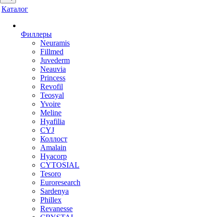
Каталог
Филлеры
Neuramis
Fillmed
Juvederm
Neauvia
Princess
Revofil
Teosyal
Yvoire
Meline
Hyafilia
CYJ
Коллост
Amalain
Hyacorp
CYTOSIAL
Tesoro
Euroresearch
Sardenya
Phillex
Revanesse