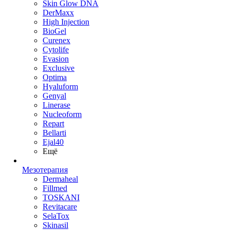
Skin Glow DNA
DerMaxx
High Injection
BioGel
Curenex
Cytolife
Evasion
Exclusive
Optima
Hyaluform
Genyal
Linerase
Nucleoform
Repart
Bellarti
Ejal40
Ещё
Мезотерапия
Dermaheal
Fillmed
TOSKANI
Revitacare
SelaTox
Skinasil