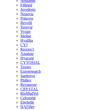
Neuramis
Fillmed
Juvederm
Neauvia
Princess
Revofil
Teosyal
Yvoire
Meline
Hyafilia
CYJ
Коллост
Amalain
Hyacorp
CYTOSIAL
Tesoro
Euroresearch
Sardenya
Phillex
Revanesse
CRYSTAL
BioMialVel
Celosome
Etrebelle
HAFiller