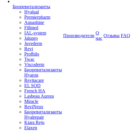
Биоревитализанты
Hyalual
Premierpharm
Aquashine
Fillmed
IAL-system
О
Производители
Отзывы
FAQ
Jalupro
нас
Juvederm
Revi
Profhilo
Twac
Viscoderm
Биоревитализанты
Hyaron
Revitacare
EL SOD
French HA
Lasbeau Aurora
Miracle
ReviNeux
Биоревитализанты
Hyalrepair
Kiara Reju
Elaxen