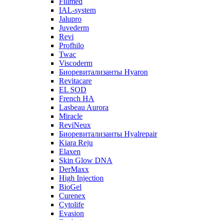
Fillmed
IAL-system
Jalupro
Juvederm
Revi
Profhilo
Twac
Viscoderm
Биоревитализанты Hyaron
Revitacare
EL SOD
French HA
Lasbeau Aurora
Miracle
ReviNeux
Биоревитализанты Hyalrepair
Kiara Reju
Elaxen
Skin Glow DNA
DerMaxx
High Injection
BioGel
Curenex
Cytolife
Evasion