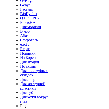
Overage
Genyal
Facetem
BioHyalux
QT Fill Plus
FillersHA
Для морщин
В лоб
Aliaxin
Сферогель
e.p.t.q
Repart
Новинки
Из Кореи
Для ягодиц
По акции
Для носогубных
складок
Для лица
Для контурной
пластики
Для губ
Для кожи вокруг
глаз
Ещё