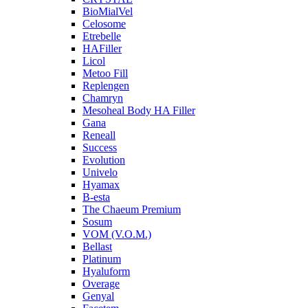
BioMialVel
Celosome
Etrebelle
HAFiller
Licol
Metoo Fill
Replengen
Chamryn
Mesoheal Body HA Filler
Gana
Reneall
Success
Evolution
Univelo
Hyamax
B-esta
The Chaeum Premium
Sosum
VOM (V.O.M.)
Bellast
Platinum
Hyaluform
Overage
Genyal