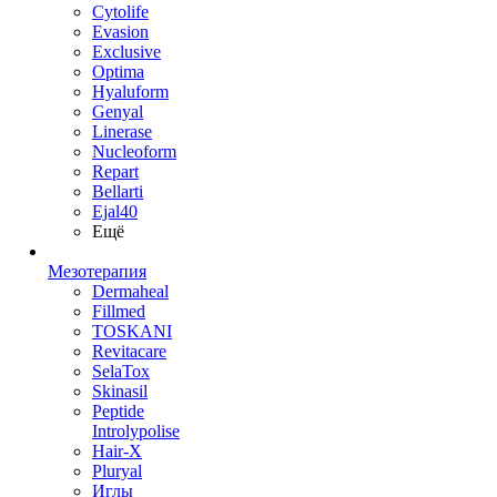
Cytolife
Evasion
Exclusive
Optima
Hyaluform
Genyal
Linerase
Nucleoform
Repart
Bellarti
Ejal40
Ещё
Мезотерапия
Dermaheal
Fillmed
TOSKANI
Revitacare
SelaTox
Skinasil
Peptide
Introlypolise
Hair-X
Pluryal
Иглы