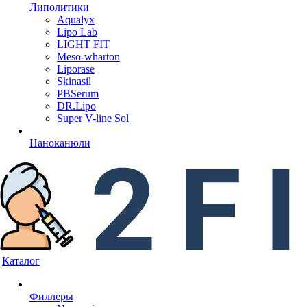
Липолитики
Aqualyx
Lipo Lab
LIGHT FIT
Meso-wharton
Liporase
Skinasil
PBSerum
DR.Lipo
Super V-line Sol
Наноканюли
Каталог
Филлеры