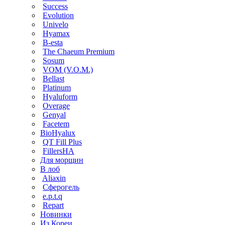
Success
Evolution
Univelo
Hyamax
B-esta
The Chaeum Premium
Sosum
VOM (V.O.M.)
Bellast
Platinum
Hyaluform
Overage
Genyal
Facetem
BioHyalux
QT Fill Plus
FillersHA
Для морщин
В лоб
Aliaxin
Сферогель
e.p.t.q
Repart
Новинки
Из Кореи