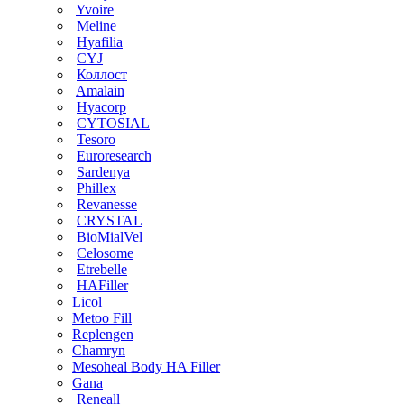
Yvoire
Meline
Hyafilia
CYJ
Коллост
Amalain
Hyacorp
CYTOSIAL
Tesoro
Euroresearch
Sardenya
Phillex
Revanesse
CRYSTAL
BioMialVel
Celosome
Etrebelle
HAFiller
Licol
Metoo Fill
Replengen
Chamryn
Mesoheal Body HA Filler
Gana
Reneall