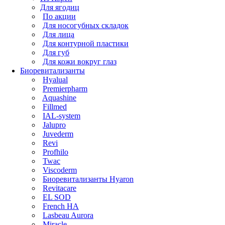
Для ягодиц
По акции
Для носогубных складок
Для лица
Для контурной пластики
Для губ
Для кожи вокруг глаз
Биоревитализанты
Hyalual
Premierpharm
Aquashine
Fillmed
IAL-system
Jalupro
Juvederm
Revi
Profhilo
Twac
Viscoderm
Биоревитализанты Hyaron
Revitacare
EL SOD
French HA
Lasbeau Aurora
Miracle