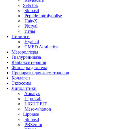
Revitacare
SelaTox
Skinasil
Peptide Introlypolise
Hair-X
Pluryal
Иглы
Пилинги
Hyalual
CMED Aesthetics
Мезороллеры
Гиалуронидаза
Карбокситерапия
Филлеры для тела
Препараты для косметологов
Коллаген
Экзосомы
Липолитики
Aqualyx
Lipo Lab
LIGHT FIT
Meso-wharton
Liporase
Skinasil
PBSerum