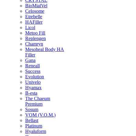
CRYSTAL
BioMialVel
Celosome
Etrebelle
HAFiller
Licol
Metoo Fill
Replengen
Chamryn
Mesoheal Body HA
Filler
Gana
Reneall
Success
Evolution
Univelo
Hyamax
B-esta
The Chaeum
Premium
Sosum
VOM (V.O.M.)
Bellast
Platinum
Hyaluform