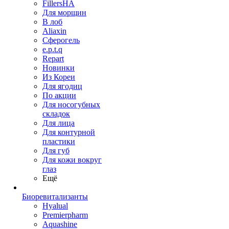
FillersHA
Для морщин
В лоб
Aliaxin
Сферогель
e.p.t.q
Repart
Новинки
Из Кореи
Для ягодиц
По акции
Для носогубных
складок
Для лица
Для контурной
пластики
Для губ
Для кожи вокруг
глаз
Ещё
Биоревитализанты
Hyalual
Premierpharm
Aquashine