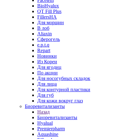
Facetem
BioHyalux
QT Fill Plus
FillersHA
Для морщин
В лоб
Aliaxin
Сферогель
e.p.t.q
Repart
Новинки
Из Кореи
Для ягодиц
По акции
Для носогубных складок
Для лица
Для контурной пластики
Для губ
Для кожи вокруг глаз
Биоревитализанты
Назад
Биоревитализанты
Hyalual
Premierpharm
Aquashine