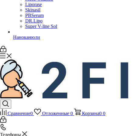
Liporase
Skinasil
PBSerum
DR.Lipo
Super V-line Sol
Наноканюли
Сравнение
0
Отложенные
0
Корзина
0
0
Телефоны