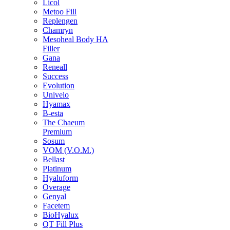
Licol
Metoo Fill
Replengen
Chamryn
Mesoheal Body HA
Filler
Gana
Reneall
Success
Evolution
Univelo
Hyamax
B-esta
The Chaeum
Premium
Sosum
VOM (V.O.M.)
Bellast
Platinum
Hyaluform
Overage
Genyal
Facetem
BioHyalux
QT Fill Plus