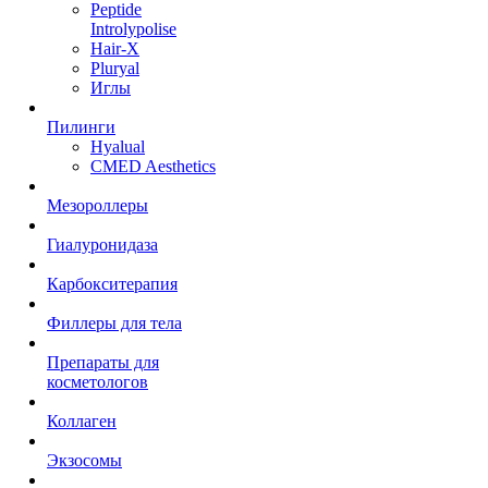
Peptide
Introlypolise
Hair-X
Pluryal
Иглы
Пилинги
Hyalual
CMED Aesthetics
Мезороллеры
Гиалуронидаза
Карбокситерапия
Филлеры для тела
Препараты для
косметологов
Коллаген
Экзосомы