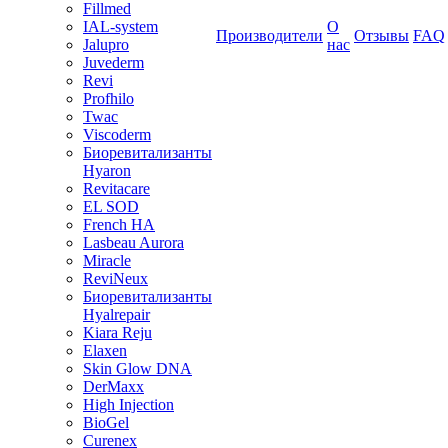
Fillmed
IAL-system
О
Производители
Отзывы
FAQ
Jalupro
нас
Juvederm
Revi
Profhilo
Twac
Viscoderm
Биоревитализанты
Hyaron
Revitacare
EL SOD
French HA
Lasbeau Aurora
Miracle
ReviNeux
Биоревитализанты
Hyalrepair
Kiara Reju
Elaxen
Skin Glow DNA
DerMaxx
High Injection
BioGel
Curenex