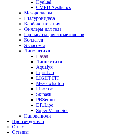
Hyalual
CMED Aesthetics
Мезороллеры
Гиалуронидаза
Карбокситерапия
Филлеры для тела
Препараты для косметологов
Коллаген
Экзосомы
Липолитики
Назад
Липолитики
Aqualyx
Lipo Lab
LIGHT FIT
Meso-wharton
Liporase
Skinasil
PBSerum
DR.Lipo
Super V-line Sol
Наноканюли
Производители
О нас
Отзывы