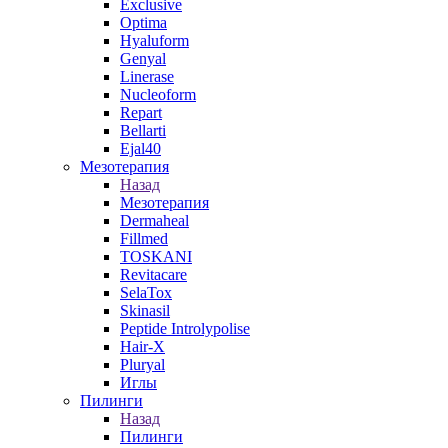
Exclusive
Optima
Hyaluform
Genyal
Linerase
Nucleoform
Repart
Bellarti
Ejal40
Мезотерапия
Назад
Мезотерапия
Dermaheal
Fillmed
TOSKANI
Revitacare
SelaTox
Skinasil
Peptide Introlypolise
Hair-X
Pluryal
Иглы
Пилинги
Назад
Пилинги