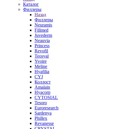
Каталог
Филлеры
Назад
Филлеры
Neuramis
Fillmed
Juvederm
Neauvia
Princess
Revofil
Teosyal
Yvoire
Meline
Hyafilia
CYJ
Коллост
Amalain
Hyacorp
CYTOSIAL
Tesoro
Euroresearch
Sardenya
Phillex
Revanesse
CRYSTAL