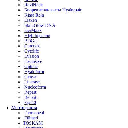
ReviNeux
Биоревитализанты Hyalrepair
Kiara Reju
Elaxen
Skin Glow DNA
DerMaxx
High Injection
BioGel
Curenex
Cytolife
Evasion
Exclusive
Optima
Hyaluform
Genyal
Linerase
Nucleoform
Repart
Bellarti
Ejal40
Мезотерапия
Dermaheal
Fillmed
TOSKANI