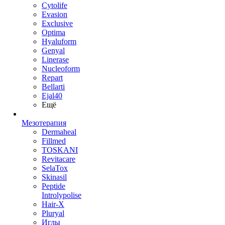
Cytolife
Evasion
Exclusive
Optima
Hyaluform
Genyal
Linerase
Nucleoform
Repart
Bellarti
Ejal40
Ещё
Мезотерапия
Dermaheal
Fillmed
TOSKANI
Revitacare
SelaTox
Skinasil
Peptide
Introlypolise
Hair-X
Pluryal
Иглы