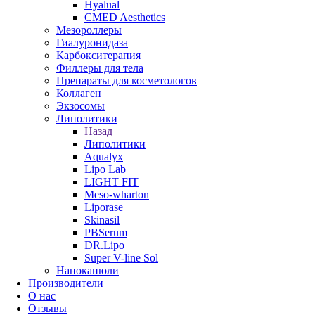
Hyalual
CMED Aesthetics
Мезороллеры
Гиалуронидаза
Карбокситерапия
Филлеры для тела
Препараты для косметологов
Коллаген
Экзосомы
Липолитики
Назад
Липолитики
Aqualyx
Lipo Lab
LIGHT FIT
Meso-wharton
Liporase
Skinasil
PBSerum
DR.Lipo
Super V-line Sol
Наноканюли
Производители
О нас
Отзывы