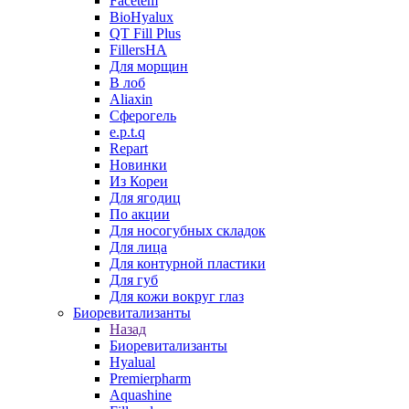
Facetem
BioHyalux
QT Fill Plus
FillersHA
Для морщин
В лоб
Aliaxin
Сферогель
e.p.t.q
Repart
Новинки
Из Кореи
Для ягодиц
По акции
Для носогубных складок
Для лица
Для контурной пластики
Для губ
Для кожи вокруг глаз
Биоревитализанты
Назад
Биоревитализанты
Hyalual
Premierpharm
Aquashine