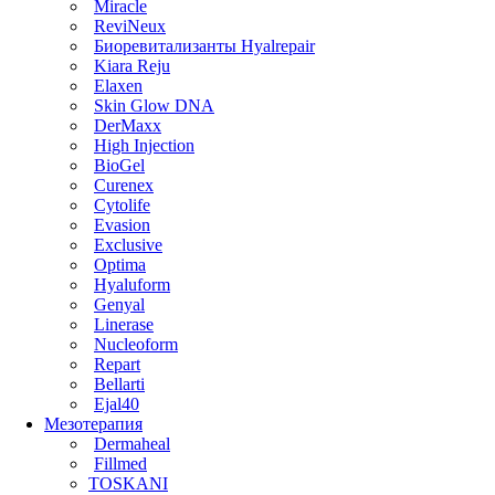
Miracle
ReviNeux
Биоревитализанты Hyalrepair
Kiara Reju
Elaxen
Skin Glow DNA
DerMaxx
High Injection
BioGel
Curenex
Cytolife
Evasion
Exclusive
Optima
Hyaluform
Genyal
Linerase
Nucleoform
Repart
Bellarti
Ejal40
Мезотерапия
Dermaheal
Fillmed
TOSKANI