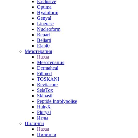
Exclusive
Optima
Hyaluform
Genyal
Linerase
Nucleoform
Repart
Bellarti
Ejal40
Мезотерапия
Назад
Мезотерапия
Dermaheal
Fillmed
TOSKANI
Revitacare
SelaTox
Skinasil
Peptide Introlypolise
Hair-X
Pluryal
Иглы
Пилинги
Назад
Пилинги