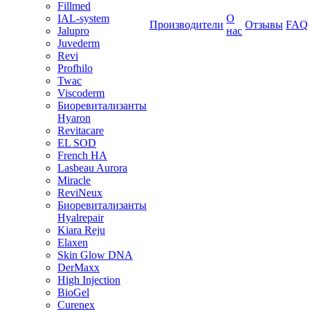
Fillmed
IAL-system
О
Производители
Отзывы
FAQ
Jalupro
нас
Juvederm
Revi
Profhilo
Twac
Viscoderm
Биоревитализанты
Hyaron
Revitacare
EL SOD
French HA
Lasbeau Aurora
Miracle
ReviNeux
Биоревитализанты
Hyalrepair
Kiara Reju
Elaxen
Skin Glow DNA
DerMaxx
High Injection
BioGel
Curenex