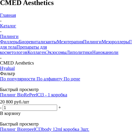
CMED Aesthetics
Главная
-
Каталог
-
Пилинги
Филлеры
Биоревитализанты
Мезотерапия
Пилинги
Мезороллеры
Г
для тела
Препараты для
косметологов
Коллаген
Экзосомы
Липолитики
Наноканюли
-
CMED Aesthetics
Hyalual
Фильтр
По популярности
По алфавиту
По цене
Быстрый просмотр
Пилинг BioRePeelCl3 - 1 коробка
20 800
руб.
/шт
-
+
В корзину
Быстрый просмотр
Пилинг BiorepeelСI3body 12ml коробка 3шт.