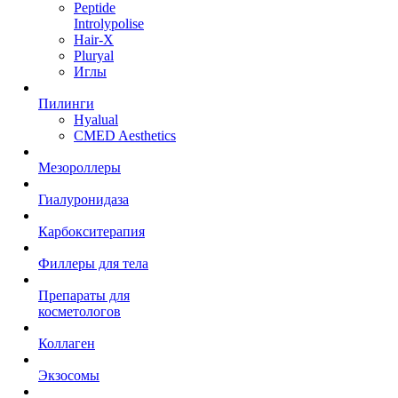
Peptide
Introlypolise
Hair-X
Pluryal
Иглы
Пилинги
Hyalual
CMED Aesthetics
Мезороллеры
Гиалуронидаза
Карбокситерапия
Филлеры для тела
Препараты для
косметологов
Коллаген
Экзосомы