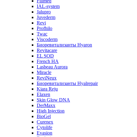
Fillmed
IAL-system
Jalupro
Juvederm
Revi
Profhilo
Twac
Viscoderm
Биоревитализанты Hyaron
Revitacare
EL SOD
French HA
Lasbeau Aurora
Miracle
ReviNeux
Биоревитализанты Hyalrepair
Kiara Reju
Elaxen
Skin Glow DNA
DerMaxx
High Injection
BioGel
Curenex
Cytolife
Evasion