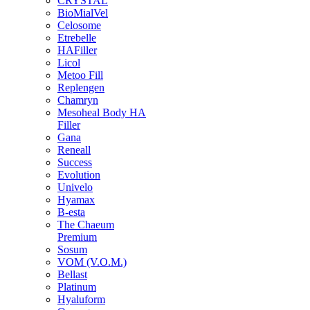
CRYSTAL
BioMialVel
Celosome
Etrebelle
HAFiller
Licol
Metoo Fill
Replengen
Chamryn
Mesoheal Body HA
Filler
Gana
Reneall
Success
Evolution
Univelo
Hyamax
B-esta
The Chaeum
Premium
Sosum
VOM (V.O.M.)
Bellast
Platinum
Hyaluform