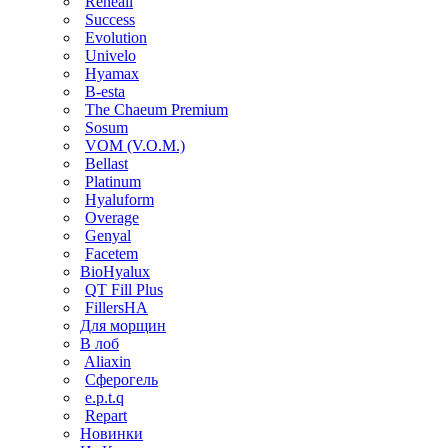
Reneall
Success
Evolution
Univelo
Hyamax
B-esta
The Chaeum Premium
Sosum
VOM (V.O.M.)
Bellast
Platinum
Hyaluform
Overage
Genyal
Facetem
BioHyalux
QT Fill Plus
FillersHA
Для морщин
В лоб
Aliaxin
Сферогель
e.p.t.q
Repart
Новинки