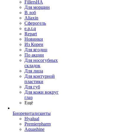
FillersHA
Для морщин
В лоб
Aliaxin
Сферогель
e.p.t.q
Repart
Новинки
Из Кореи
Для ягодиц
По акции
Для носогубных
складок
Для лица
Для контурной
пластики
Для губ
Для кожи вокруг
глаз
Ещё
Биоревитализанты
Hyalual
Premierpharm
Aquashine