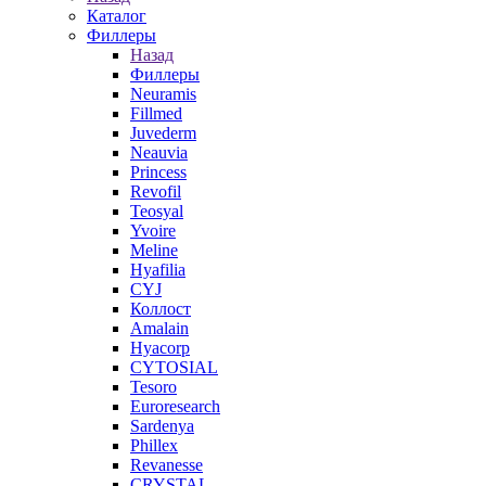
Каталог
Филлеры
Назад
Филлеры
Neuramis
Fillmed
Juvederm
Neauvia
Princess
Revofil
Teosyal
Yvoire
Meline
Hyafilia
CYJ
Коллост
Amalain
Hyacorp
CYTOSIAL
Tesoro
Euroresearch
Sardenya
Phillex
Revanesse
CRYSTAL