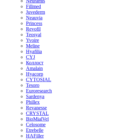
Neuramis
Fillmed
Juvederm
Neauvia
Princess
Revofil
Teosyal
Yvoire
Meline
Hyafilia
CYJ
Коллост
Amalain
Hyacorp
CYTOSIAL
Tesoro
Euroresearch
Sardenya
Phillex
Revanesse
CRYSTAL
BioMialVel
Celosome
Etrebelle
HAFiller