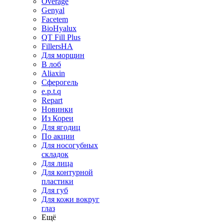
Overage
Genyal
Facetem
BioHyalux
QT Fill Plus
FillersHA
Для морщин
В лоб
Aliaxin
Сферогель
e.p.t.q
Repart
Новинки
Из Кореи
Для ягодиц
По акции
Для носогубных
складок
Для лица
Для контурной
пластики
Для губ
Для кожи вокруг
глаз
Ещё