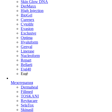
Skin Glow DNA
DerMaxx
High Injection
BioGel
Curenex
Cytolife
Evasion
Exclusive
Optima
Hyaluform
Genyal
Linerase
Nucleoform
Repart
Bellarti
Ejal40
Ещё
Мезотерапия
Dermaheal
Fillmed
TOSKANI
Revitacare
SelaTox
Skinasil