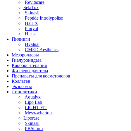
Revitacare
SelaTox
Skinasil
Peptide Introlypolise
Hair-X
Pluryal
Иглы
Пилинги
Hyalual
CMED Aesthetics
Мезороллеры
Гиалуронидаза
Карбокситерапия
Филлеры для тела
Препараты для косметологов
Коллаген
Экзосомы
Липолитики
Aqualyx
Lipo Lab
LIGHT FIT
Meso-wharton
Liporase
Skinasil
PBSerum