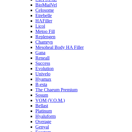
BioMialVel
Celosome
Etrebelle
HAFiller
Licol
Metoo Fill
Replengen
Chamryn
Mesoheal Body HA Filler
Gana
Reneall
Success
Evolution
Univelo
Hyamax
B-esta
The Chaeum Premium
Sosum
VOM (V.O.M.)
Bellast
Platinum
Hyaluform
Overage
Genyal