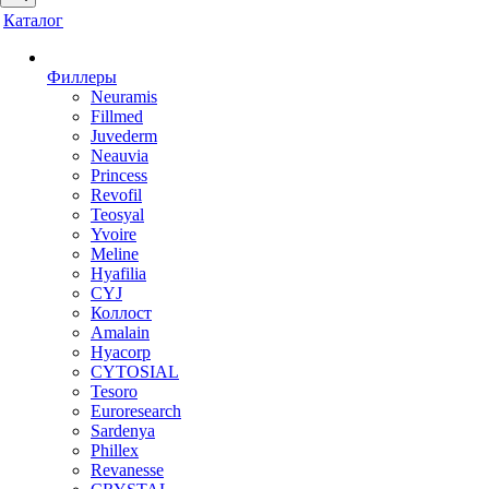
Каталог
Филлеры
Neuramis
Fillmed
Juvederm
Neauvia
Princess
Revofil
Teosyal
Yvoire
Meline
Hyafilia
CYJ
Коллост
Amalain
Hyacorp
CYTOSIAL
Tesoro
Euroresearch
Sardenya
Phillex
Revanesse