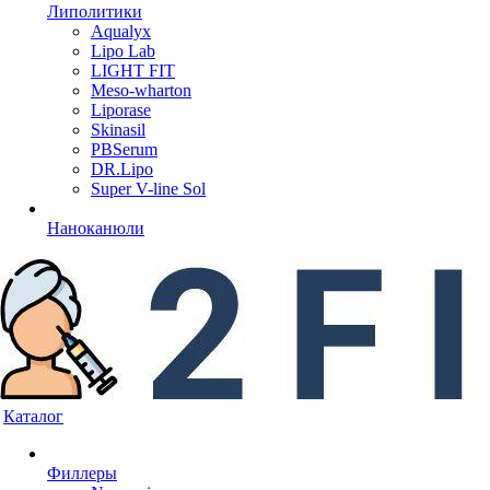
Липолитики
Aqualyx
Lipo Lab
LIGHT FIT
Meso-wharton
Liporase
Skinasil
PBSerum
DR.Lipo
Super V-line Sol
Наноканюли
Каталог
Филлеры