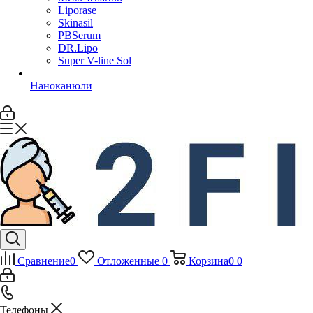
Liporase
Skinasil
PBSerum
DR.Lipo
Super V-line Sol
Наноканюли
Сравнение
0
Отложенные
0
Корзина
0
0
Телефоны