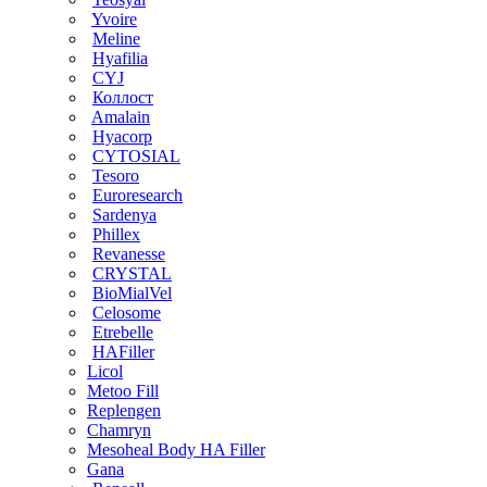
Yvoire
Meline
Hyafilia
CYJ
Коллост
Amalain
Hyacorp
CYTOSIAL
Tesoro
Euroresearch
Sardenya
Phillex
Revanesse
CRYSTAL
BioMialVel
Celosome
Etrebelle
HAFiller
Licol
Metoo Fill
Replengen
Chamryn
Mesoheal Body HA Filler
Gana