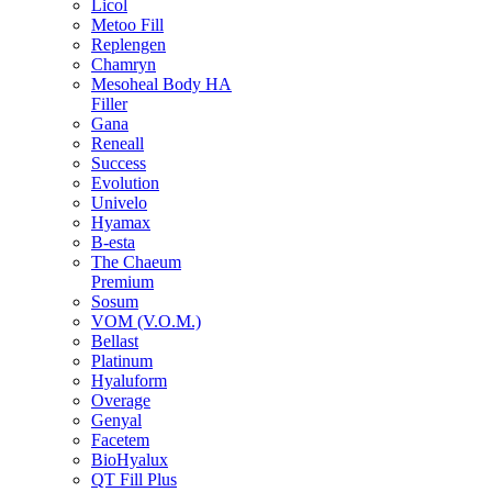
Licol
Metoo Fill
Replengen
Chamryn
Mesoheal Body HA
Filler
Gana
Reneall
Success
Evolution
Univelo
Hyamax
B-esta
The Chaeum
Premium
Sosum
VOM (V.O.M.)
Bellast
Platinum
Hyaluform
Overage
Genyal
Facetem
BioHyalux
QT Fill Plus