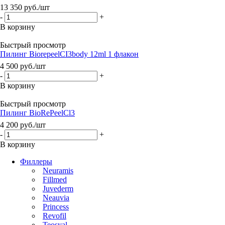
13 350
руб.
/шт
-
+
В корзину
Быстрый просмотр
Пилинг BiorepeelСI3body 12ml 1 флакон
4 500
руб.
/шт
-
+
В корзину
Быстрый просмотр
Пилинг BioRePeelCl3
4 200
руб.
/шт
-
+
В корзину
Филлеры
Neuramis
Fillmed
Juvederm
Neauvia
Princess
Revofil
Teosyal