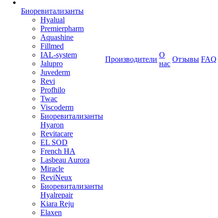
Биоревитализанты
Hyalual
Premierpharm
Aquashine
Fillmed
IAL-system
О
Производители
Отзывы
FAQ
Jalupro
нас
Juvederm
Revi
Profhilo
Twac
Viscoderm
Биоревитализанты
Hyaron
Revitacare
EL SOD
French HA
Lasbeau Aurora
Miracle
ReviNeux
Биоревитализанты
Hyalrepair
Kiara Reju
Elaxen