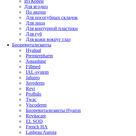
Из Кореи
Для ягодиц
По акции
Для носогубных складок
Для лица
Для контурной пластики
Для губ
Для кожи вокруг глаз
Биоревитализанты
Hyalual
Premierpharm
Aquashine
Fillmed
IAL-system
Jalupro
Juvederm
Revi
Profhilo
Twac
Viscoderm
Биоревитализанты Hyaron
Revitacare
EL SOD
French HA
Lasbeau Aurora