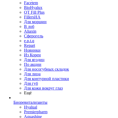
Facetem
BioHyalux
QT Fill Plus
FillersHA
Для морщин
В лоб
Aliaxin
Сферогель
e.p.t.q
Repart
Новинки
Из Кореи
Для ягодиц
По акции
Для носогубных складок
Для лица
Для контурной пластики
Для губ
Для кожи вокруг глаз
Ещё
Биоревитализанты
Hyalual
Premierpharm
Aquashine