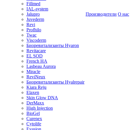
Fillmed
IAL-system
Jalupro
Производители
О нас
Juvederm
Revi
Profhilo
Twac
Viscoderm
Биоревитализанты Hyaron
Revitacare
EL SOD
French HA
Lasbeau Aurora
Miracle
ReviNeux
Биоревитализанты Hyalrepair
Kiara Reju
Elaxen
Skin Glow DNA
DerMaxx
High Injection
BioGel
Curenex
Cytolife
Evasion