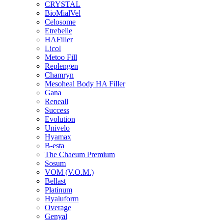
CRYSTAL
BioMialVel
Celosome
Etrebelle
HAFiller
Licol
Metoo Fill
Replengen
Chamryn
Mesoheal Body HA Filler
Gana
Reneall
Success
Evolution
Univelo
Hyamax
B-esta
The Chaeum Premium
Sosum
VOM (V.O.M.)
Bellast
Platinum
Hyaluform
Overage
Genyal