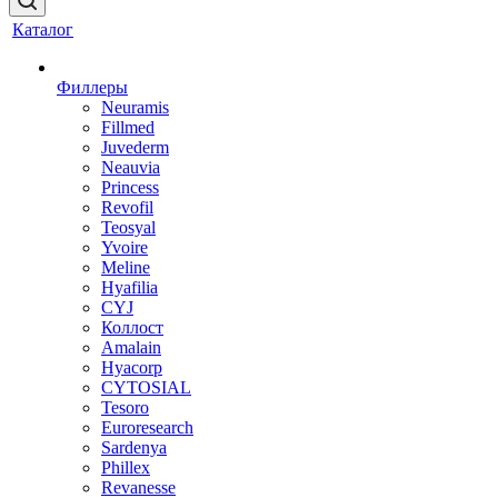
Каталог
Филлеры
Neuramis
Fillmed
Juvederm
Neauvia
Princess
Revofil
Teosyal
Yvoire
Meline
Hyafilia
CYJ
Коллост
Amalain
Hyacorp
CYTOSIAL
Tesoro
Euroresearch
Sardenya
Phillex
Revanesse