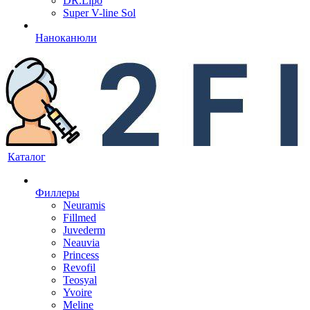
DR.Lipo
Super V-line Sol
Наноканюли
Каталог
Филлеры
Neuramis
Fillmed
Juvederm
Neauvia
Princess
Revofil
Teosyal
Yvoire
Meline