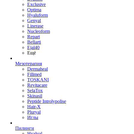
Exclusive
Optima
Hyaluform
Genyal
Linerase
Nucleoform
Repart
Bellarti
Ejal40
Ещё
Мезотерапия
Dermaheal
Fillmed
TOSKANI
Revitacare
SelaTox
Skinasil
Peptide Introlypolise
Hair-X
Pluryal
Иглы
Пилинги
Hyalual