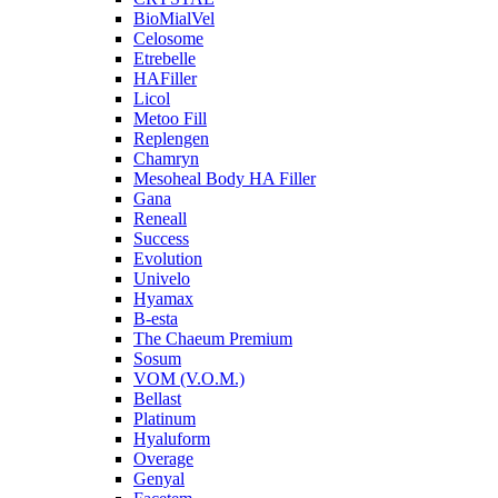
BioMialVel
Celosome
Etrebelle
HAFiller
Licol
Metoo Fill
Replengen
Chamryn
Mesoheal Body HA Filler
Gana
Reneall
Success
Evolution
Univelo
Hyamax
B-esta
The Chaeum Premium
Sosum
VOM (V.O.M.)
Bellast
Platinum
Hyaluform
Overage
Genyal