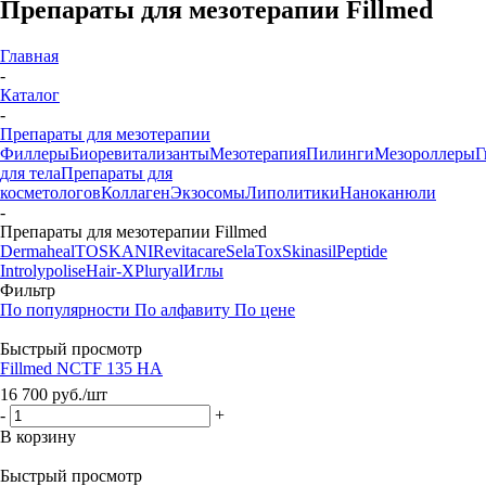
Препараты для мезотерапии Fillmed
Главная
-
Каталог
-
Препараты для мезотерапии
Филлеры
Биоревитализанты
Мезотерапия
Пилинги
Мезороллеры
Г
для тела
Препараты для
косметологов
Коллаген
Экзосомы
Липолитики
Наноканюли
-
Препараты для мезотерапии Fillmed
Dermaheal
TOSKANI
Revitacare
SelaTox
Skinasil
Peptide
Introlypolise
Hair-X
Pluryal
Иглы
Фильтр
По популярности
По алфавиту
По цене
Быстрый просмотр
Fillmed NCTF 135 HA
16 700
руб.
/шт
-
+
В корзину
Быстрый просмотр