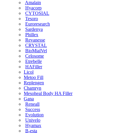
Amalain
Hyacorp
CYTOSIAL
Tesoro
Euroresearch
Sardenya
Phillex
Revanesse
CRYSTAL
BioMialVel
Celosome
Etrebelle
HAFiller
Licol
Metoo Fill
Replengen
Chamryn
Mesoheal Body HA Filler
Gana
Reneall
Success
Evolution
Univelo
Hyamax
B-esta