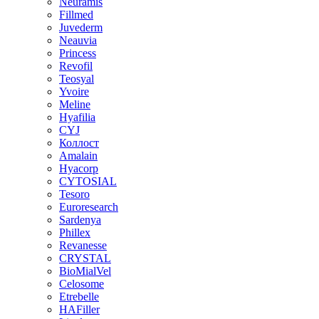
Neuramis
Fillmed
Juvederm
Neauvia
Princess
Revofil
Teosyal
Yvoire
Meline
Hyafilia
CYJ
Коллост
Amalain
Hyacorp
CYTOSIAL
Tesoro
Euroresearch
Sardenya
Phillex
Revanesse
CRYSTAL
BioMialVel
Celosome
Etrebelle
HAFiller