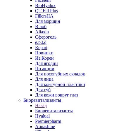
Facetem
BioHyalux
QT Fill Plus
FillersHA
Для морщин
В лоб
Aliaxin
Сферогель
e.p.t.q
Repart
Новинки
Из Кореи
Для ягодиц
По акции
Для носогубных складок
Для лица
Для контурной пластики
Для губ
Для кожи вокруг глаз
Биоревитализанты
Назад
Биоревитализанты
Hyalual
Premierpharm
Aquashine