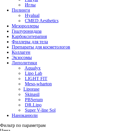
Иглы
Пилинги
Hyalual
CMED Aesthetics
Мезороллеры
Гиалуронидаза
Карбокситерапия
Филлеры для тела
Препараты для косметологов
Коллаген
Экзосомы
Липолитики
Aqualyx
Lipo Lab
LIGHT FIT
Meso-wharton
Liporase
Skinasil
PBSerum
DR.Lipo
Super V-line Sol
Наноканюли
Фильтр по параметрам
Цена