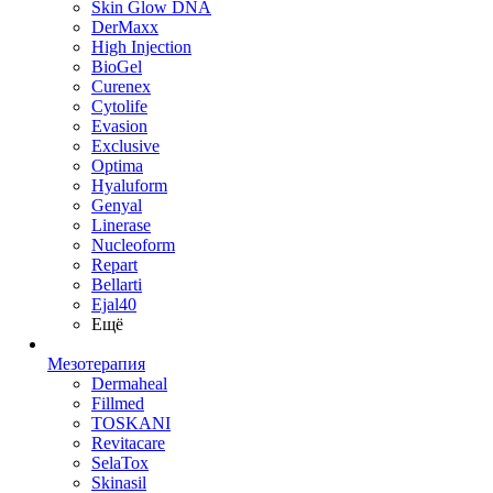
Skin Glow DNA
DerMaxx
High Injection
BioGel
Curenex
Cytolife
Evasion
Exclusive
Optima
Hyaluform
Genyal
Linerase
Nucleoform
Repart
Bellarti
Ejal40
Ещё
Мезотерапия
Dermaheal
Fillmed
TOSKANI
Revitacare
SelaTox
Skinasil