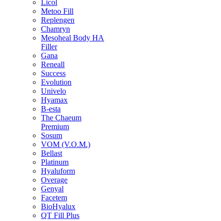
Licol
Metoo Fill
Replengen
Chamryn
Mesoheal Body HA
Filler
Gana
Reneall
Success
Evolution
Univelo
Hyamax
B-esta
The Chaeum
Premium
Sosum
VOM (V.O.M.)
Bellast
Platinum
Hyaluform
Overage
Genyal
Facetem
BioHyalux
QT Fill Plus