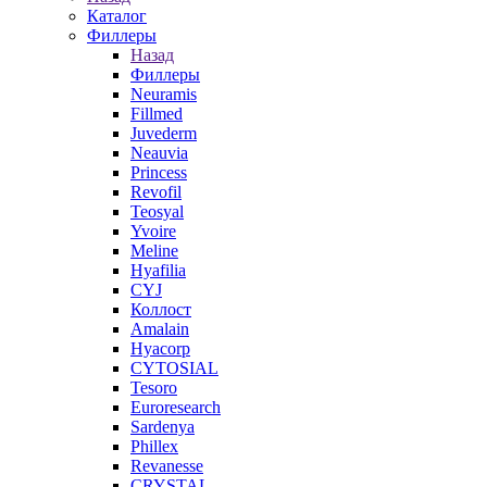
Каталог
Филлеры
Назад
Филлеры
Neuramis
Fillmed
Juvederm
Neauvia
Princess
Revofil
Teosyal
Yvoire
Meline
Hyafilia
CYJ
Коллост
Amalain
Hyacorp
CYTOSIAL
Tesoro
Euroresearch
Sardenya
Phillex
Revanesse
CRYSTAL