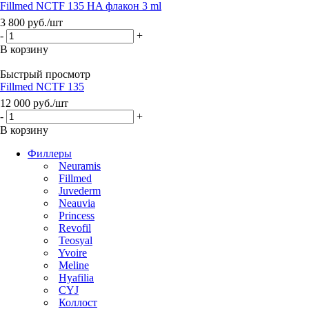
Fillmed NCTF 135 HA флакон 3 ml
3 800
руб.
/шт
-
+
В корзину
Быстрый просмотр
Fillmed NCTF 135
12 000
руб.
/шт
-
+
В корзину
Филлеры
Neuramis
Fillmed
Juvederm
Neauvia
Princess
Revofil
Teosyal
Yvoire
Meline
Hyafilia
CYJ
Коллост