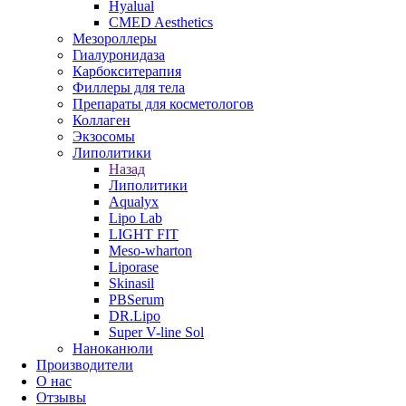
Hyalual
CMED Aesthetics
Мезороллеры
Гиалуронидаза
Карбокситерапия
Филлеры для тела
Препараты для косметологов
Коллаген
Экзосомы
Липолитики
Назад
Липолитики
Aqualyx
Lipo Lab
LIGHT FIT
Meso-wharton
Liporase
Skinasil
PBSerum
DR.Lipo
Super V-line Sol
Наноканюли
Производители
О нас
Отзывы