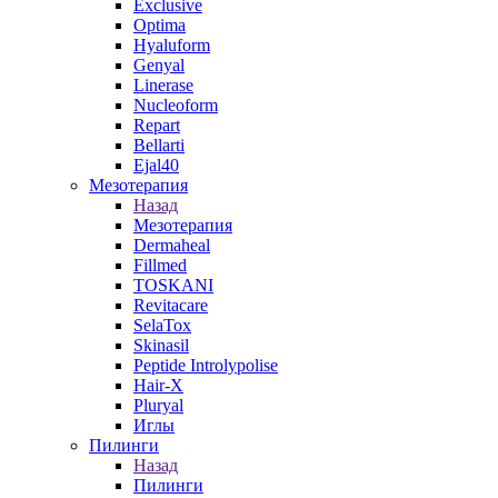
Exclusive
Optima
Hyaluform
Genyal
Linerase
Nucleoform
Repart
Bellarti
Ejal40
Мезотерапия
Назад
Мезотерапия
Dermaheal
Fillmed
TOSKANI
Revitacare
SelaTox
Skinasil
Peptide Introlypolise
Hair-X
Pluryal
Иглы
Пилинги
Назад
Пилинги