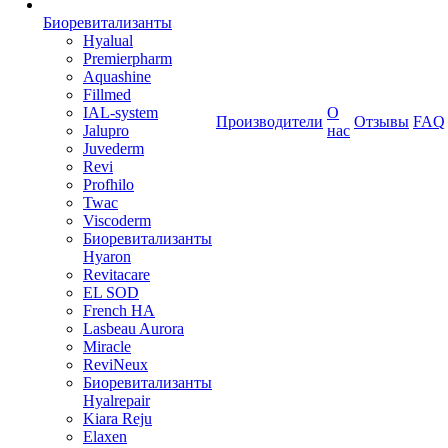
Биоревитализанты
Hyalual
Premierpharm
Aquashine
Fillmed
IAL-system
О
Производители
Отзывы
FAQ
Jalupro
нас
Juvederm
Revi
Profhilo
Twac
Viscoderm
Биоревитализанты
Hyaron
Revitacare
EL SOD
French HA
Lasbeau Aurora
Miracle
ReviNeux
Биоревитализанты
Hyalrepair
Kiara Reju
Elaxen