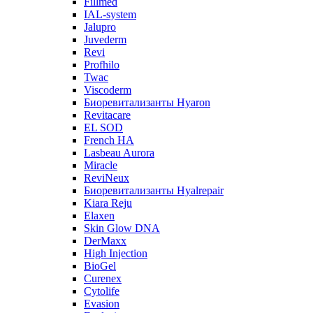
Fillmed
IAL-system
Jalupro
Juvederm
Revi
Profhilo
Twac
Viscoderm
Биоревитализанты Hyaron
Revitacare
EL SOD
French HA
Lasbeau Aurora
Miracle
ReviNeux
Биоревитализанты Hyalrepair
Kiara Reju
Elaxen
Skin Glow DNA
DerMaxx
High Injection
BioGel
Curenex
Cytolife
Evasion