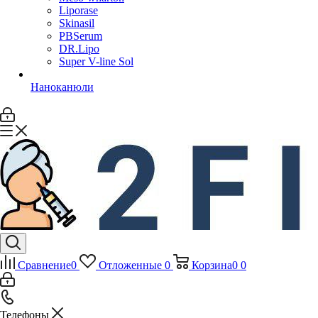
Liporase
Skinasil
PBSerum
DR.Lipo
Super V-line Sol
Наноканюли
Сравнение
0
Отложенные
0
Корзина
0
0
Телефоны