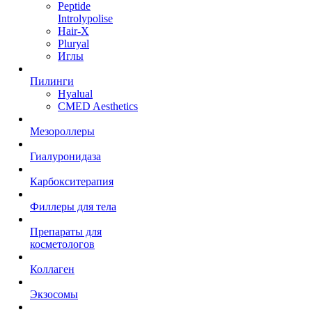
Peptide
Introlypolise
Hair-X
Pluryal
Иглы
Пилинги
Hyalual
CMED Aesthetics
Мезороллеры
Гиалуронидаза
Карбокситерапия
Филлеры для тела
Препараты для
косметологов
Коллаген
Экзосомы