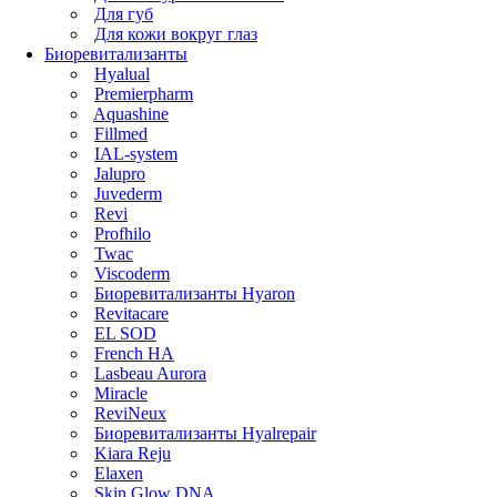
Для губ
Для кожи вокруг глаз
Биоревитализанты
Hyalual
Premierpharm
Aquashine
Fillmed
IAL-system
Jalupro
Juvederm
Revi
Profhilo
Twac
Viscoderm
Биоревитализанты Hyaron
Revitacare
EL SOD
French HA
Lasbeau Aurora
Miracle
ReviNeux
Биоревитализанты Hyalrepair
Kiara Reju
Elaxen
Skin Glow DNA