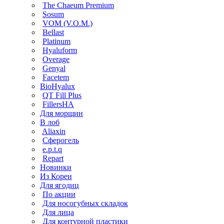
The Chaeum Premium
Sosum
VOM (V.O.M.)
Bellast
Platinum
Hyaluform
Overage
Genyal
Facetem
BioHyalux
QT Fill Plus
FillersHA
Для морщин
В лоб
Aliaxin
Сферогель
e.p.t.q
Repart
Новинки
Из Кореи
Для ягодиц
По акции
Для носогубных складок
Для лица
Для контурной пластики