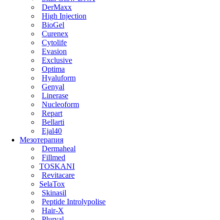
DerMaxx
High Injection
BioGel
Curenex
Cytolife
Evasion
Exclusive
Optima
Hyaluform
Genyal
Linerase
Nucleoform
Repart
Bellarti
Ejal40
Мезотерапия
Dermaheal
Fillmed
TOSKANI
Revitacare
SelaTox
Skinasil
Peptide Introlypolise
Hair-X
Pluryal