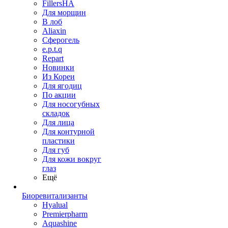
FillersHA
Для морщин
В лоб
Aliaxin
Сферогель
e.p.t.q
Repart
Новинки
Из Кореи
Для ягодиц
По акции
Для носогубных
складок
Для лица
Для контурной
пластики
Для губ
Для кожи вокруг
глаз
Ещё
Биоревитализанты
Hyalual
Premierpharm
Aquashine