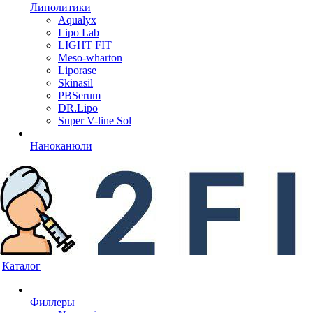
Липолитики
Aqualyx
Lipo Lab
LIGHT FIT
Meso-wharton
Liporase
Skinasil
PBSerum
DR.Lipo
Super V-line Sol
Наноканюли
Каталог
Филлеры