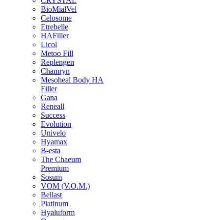
CRYSTAL
BioMialVel
Celosome
Etrebelle
HAFiller
Licol
Metoo Fill
Replengen
Chamryn
Mesoheal Body HA
Filler
Gana
Reneall
Success
Evolution
Univelo
Hyamax
B-esta
The Chaeum
Premium
Sosum
VOM (V.O.M.)
Bellast
Platinum
Hyaluform