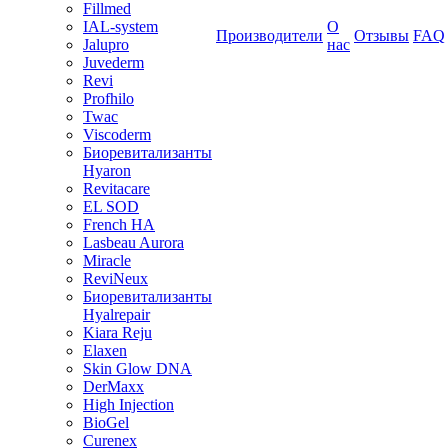
Fillmed
IAL-system
О
Производители
Отзывы
FAQ
Jalupro
нас
Juvederm
Revi
Profhilo
Twac
Viscoderm
Биоревитализанты
Hyaron
Revitacare
EL SOD
French HA
Lasbeau Aurora
Miracle
ReviNeux
Биоревитализанты
Hyalrepair
Kiara Reju
Elaxen
Skin Glow DNA
DerMaxx
High Injection
BioGel
Curenex