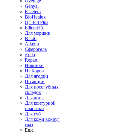
Overage
Genyal
Facetem
BioHyalux
QT Fill Plus
FillersHA
Для морщин
В лоб
Aliaxin
Сферогель
e.p.t.q
Repart
Новинки
Из Кореи
Для ягодиц
По акции
Для носогубных
складок
Для лица
Для контурной
пластики
Для губ
Для кожи вокруг
глаз
Ещё