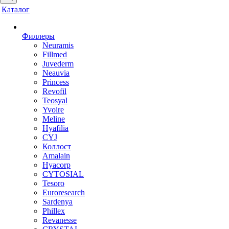
Каталог
Филлеры
Neuramis
Fillmed
Juvederm
Neauvia
Princess
Revofil
Teosyal
Yvoire
Meline
Hyafilia
CYJ
Коллост
Amalain
Hyacorp
CYTOSIAL
Tesoro
Euroresearch
Sardenya
Phillex
Revanesse