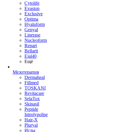
Cytolife
Evasion
Exclusive
Optima
Hyaluform
Genyal
Linerase
Nucleoform
Repart
Bellarti
Ejal40
Ещё
Мезотерапия
Dermaheal
Fillmed
TOSKANI
Revitacare
SelaTox
Skinasil
Peptide
Introlypolise
Hair-X
Pluryal
Иглы