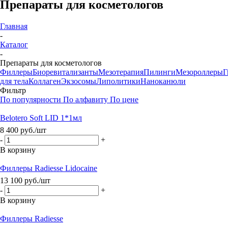
Препараты для косметологов
Главная
-
Каталог
-
Препараты для косметологов
Филлеры
Биоревитализанты
Мезотерапия
Пилинги
Мезороллеры
Г
для тела
Коллаген
Экзосомы
Липолитики
Наноканюли
Фильтр
По популярности
По алфавиту
По цене
Belotero Soft LID 1*1мл
8 400
руб.
/шт
-
+
В корзину
Филлеры Radiesse Lidocaine
13 100
руб.
/шт
-
+
В корзину
Филлеры Radiesse