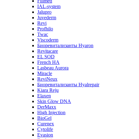
Fillmed
IAL-system
Jalupro
Juvederm
Revi
Profhilo
Twac
Viscoderm
Биоревитализанты Hyaron
Revitacare
EL SOD
French HA
Lasbeau Aurora
Miracle
ReviNeux
Биоревитализанты Hyalrepair
Kiara Reju
Elaxen
Skin Glow DNA
DerMaxx
High Injection
BioGel
Curenex
Cytolife
Evasion