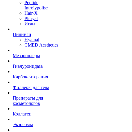
Peptide
Introlypolise
Hair-X
Pluryal
Иглы
Пилинги
Hyalual
CMED Aesthetics
Мезороллеры
Гиалуронидаза
Карбокситерапия
Филлеры для тела
Препараты для
косметологов
Коллаген
Экзосомы