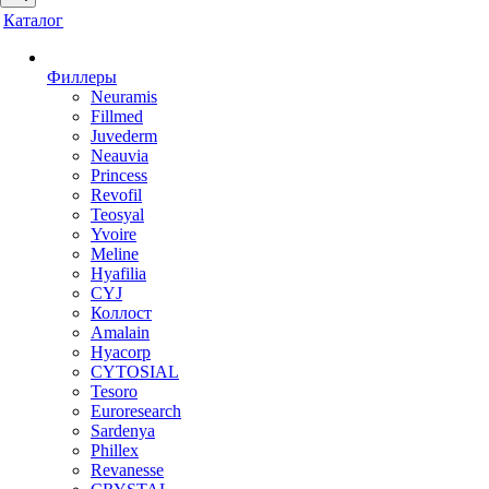
Каталог
Филлеры
Neuramis
Fillmed
Juvederm
Neauvia
Princess
Revofil
Teosyal
Yvoire
Meline
Hyafilia
CYJ
Коллост
Amalain
Hyacorp
CYTOSIAL
Tesoro
Euroresearch
Sardenya
Phillex
Revanesse