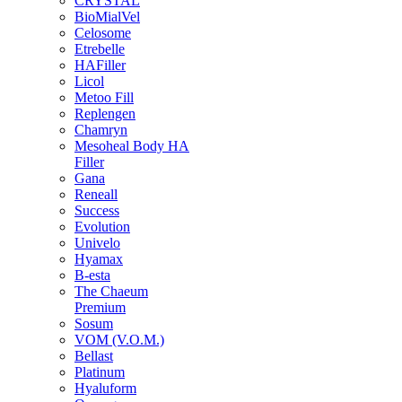
CRYSTAL
BioMialVel
Celosome
Etrebelle
HAFiller
Licol
Metoo Fill
Replengen
Chamryn
Mesoheal Body HA
Filler
Gana
Reneall
Success
Evolution
Univelo
Hyamax
B-esta
The Chaeum
Premium
Sosum
VOM (V.O.M.)
Bellast
Platinum
Hyaluform