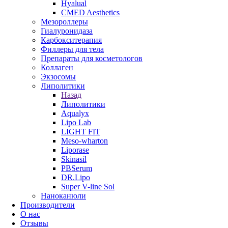
Hyalual
CMED Aesthetics
Мезороллеры
Гиалуронидаза
Карбокситерапия
Филлеры для тела
Препараты для косметологов
Коллаген
Экзосомы
Липолитики
Назад
Липолитики
Aqualyx
Lipo Lab
LIGHT FIT
Meso-wharton
Liporase
Skinasil
PBSerum
DR.Lipo
Super V-line Sol
Наноканюли
Производители
О нас
Отзывы