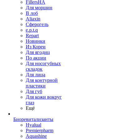
FillersHA
Для морщин
В лоб
Aliaxin
Сферогель
e.p.t.q
Repart
Новинки
Из Кореи
Для ягодиц
По акции
Для носогубных
складок
Для лица
Для контурной
пластики
Для губ
Для кожи вокруг
глаз
Ещё
Биоревитализанты
Hyalual
Premierpharm
Aquashine