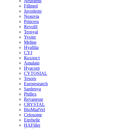
Neuramis
Fillmed
Juvederm
Neauvia
Princess
Revofil
Teosyal
Yvoire
Meline
Hyafilia
CYJ
Коллост
Amalain
Hyacorp
CYTOSIAL
Tesoro
Euroresearch
Sardenya
Phillex
Revanesse
CRYSTAL
BioMialVel
Celosome
Etrebelle
HAFiller