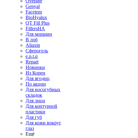
Overage
Genyal
Facetem
BioHyalux
QT Fill Plus
FillersHA
Для морщин
В лоб
Aliaxin
Сферогель
e.p.t.q
Repart
Новинки
Из Кореи
Для ягодиц
По акции
Для носогубных
складок
Для лица
Для контурной
пластики
Для губ
Для кожи вокруг
глаз
Ещё