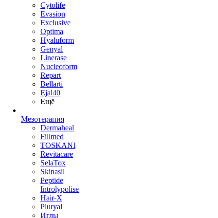
Cytolife
Evasion
Exclusive
Optima
Hyaluform
Genyal
Linerase
Nucleoform
Repart
Bellarti
Ejal40
Ещё
Мезотерапия
Dermaheal
Fillmed
TOSKANI
Revitacare
SelaTox
Skinasil
Peptide
Introlypolise
Hair-X
Pluryal
Иглы