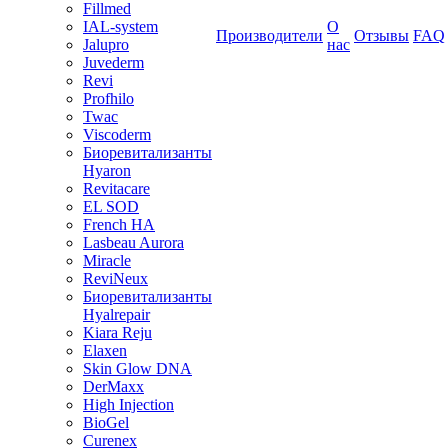
Fillmed
IAL-system
О
Производители
Отзывы
FAQ
Jalupro
нас
Juvederm
Revi
Profhilo
Twac
Viscoderm
Биоревитализанты
Hyaron
Revitacare
EL SOD
French HA
Lasbeau Aurora
Miracle
ReviNeux
Биоревитализанты
Hyalrepair
Kiara Reju
Elaxen
Skin Glow DNA
DerMaxx
High Injection
BioGel
Curenex