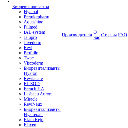
Биоревитализанты
Hyalual
Premierpharm
Aquashine
Fillmed
IAL-system
О
Производители
Отзывы
FAQ
Jalupro
нас
Juvederm
Revi
Profhilo
Twac
Viscoderm
Биоревитализанты
Hyaron
Revitacare
EL SOD
French HA
Lasbeau Aurora
Miracle
ReviNeux
Биоревитализанты
Hyalrepair
Kiara Reju
Elaxen