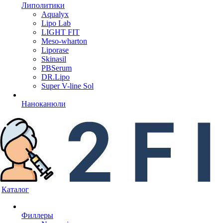
Липолитики
Aqualyx
Lipo Lab
LIGHT FIT
Meso-wharton
Liporase
Skinasil
PBSerum
DR.Lipo
Super V-line Sol
Наноканюли
Каталог
Филлеры