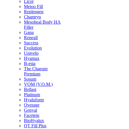
Licol
Metoo Fill
Replengen
Chamryn
Mesoheal Body HA
Filler
Gana
Reneall
Success
Evolution
Univelo
Hyamax
B-esta
The Chaeum
Premium
Sosum
VOM (V.O.M.)
Bellast
Platinum
Hyaluform
Overage
Genyal
Facetem
BioHyalux
QT Fill Plus