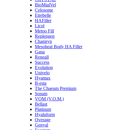
BioMialVel
Celosome
Etrebelle
HAFiller
Licol
Metoo Fill
Replengen
Chamryn
Mesoheal Body HA Filler
Gana
Reneall
Success
Evolution
Univelo
Hyamax
B-esta
The Chaeum Premium
Sosum
VOM (V.O.M.)
Bellast
Platinum
Hyaluform
Overage
Genyal