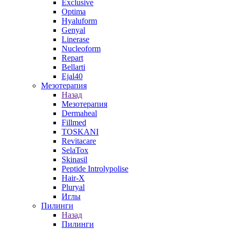
Exclusive
Optima
Hyaluform
Genyal
Linerase
Nucleoform
Repart
Bellarti
Ejal40
Мезотерапия
Назад
Мезотерапия
Dermaheal
Fillmed
TOSKANI
Revitacare
SelaTox
Skinasil
Peptide Introlypolise
Hair-X
Pluryal
Иглы
Пилинги
Назад
Пилинги