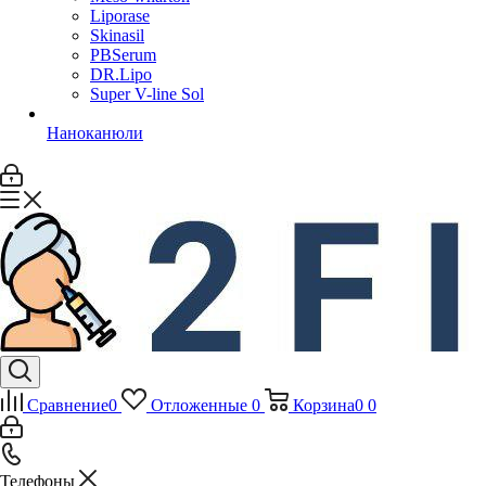
Liporase
Skinasil
PBSerum
DR.Lipo
Super V-line Sol
Наноканюли
Сравнение
0
Отложенные
0
Корзина
0
0
Телефоны