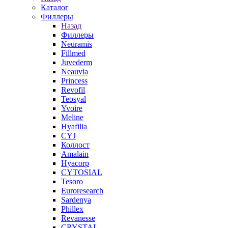
Каталог
Филлеры
Назад
Филлеры
Neuramis
Fillmed
Juvederm
Neauvia
Princess
Revofil
Teosyal
Yvoire
Meline
Hyafilia
CYJ
Коллост
Amalain
Hyacorp
CYTOSIAL
Tesoro
Euroresearch
Sardenya
Phillex
Revanesse
CRYSTAL