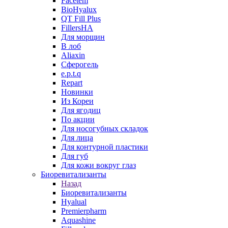
Facetem
BioHyalux
QT Fill Plus
FillersHA
Для морщин
В лоб
Aliaxin
Сферогель
e.p.t.q
Repart
Новинки
Из Кореи
Для ягодиц
По акции
Для носогубных складок
Для лица
Для контурной пластики
Для губ
Для кожи вокруг глаз
Биоревитализанты
Назад
Биоревитализанты
Hyalual
Premierpharm
Aquashine