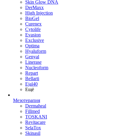
Skin Glow DNA
DerMaxx
High Injection
BioGel
Curenex
Cytolife
Evasion
Exclusive
Optima
Hyaluform
Genyal
Linerase
Nucleoform
Repart
Bellarti
Ejal40
Ещё
Мезотерапия
Dermaheal
Fillmed
TOSKANI
Revitacare
SelaTox
Skinasil