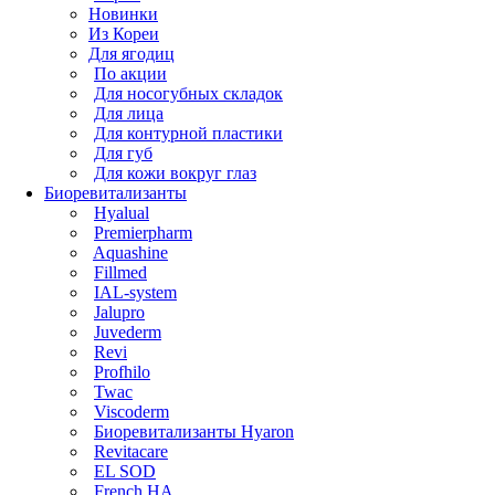
Новинки
Из Кореи
Для ягодиц
По акции
Для носогубных складок
Для лица
Для контурной пластики
Для губ
Для кожи вокруг глаз
Биоревитализанты
Hyalual
Premierpharm
Aquashine
Fillmed
IAL-system
Jalupro
Juvederm
Revi
Profhilo
Twac
Viscoderm
Биоревитализанты Hyaron
Revitacare
EL SOD
French HA