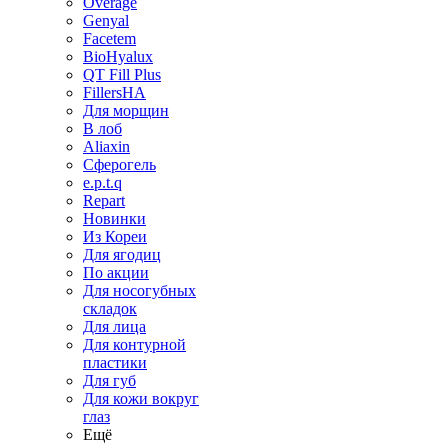
Overage
Genyal
Facetem
BioHyalux
QT Fill Plus
FillersHA
Для морщин
В лоб
Aliaxin
Сферогель
e.p.t.q
Repart
Новинки
Из Кореи
Для ягодиц
По акции
Для носогубных
складок
Для лица
Для контурной
пластики
Для губ
Для кожи вокруг
глаз
Ещё