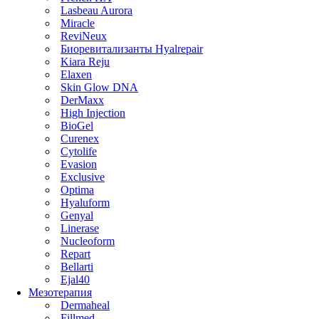
Lasbeau Aurora
Miracle
ReviNeux
Биоревитализанты Hyalrepair
Kiara Reju
Elaxen
Skin Glow DNA
DerMaxx
High Injection
BioGel
Curenex
Cytolife
Evasion
Exclusive
Optima
Hyaluform
Genyal
Linerase
Nucleoform
Repart
Bellarti
Ejal40
Мезотерапия
Dermaheal
Fillmed