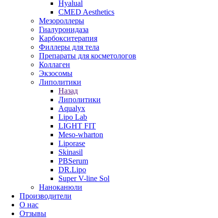
Hyalual
CMED Aesthetics
Мезороллеры
Гиалуронидаза
Карбокситерапия
Филлеры для тела
Препараты для косметологов
Коллаген
Экзосомы
Липолитики
Назад
Липолитики
Aqualyx
Lipo Lab
LIGHT FIT
Meso-wharton
Liporase
Skinasil
PBSerum
DR.Lipo
Super V-line Sol
Наноканюли
Производители
О нас
Отзывы