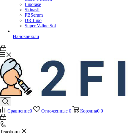
Liporase
Skinasil
PBSerum
DR.Lipo
Super V-line Sol
Наноканюли
Сравнение
0
Отложенные
0
Корзина
0
0
Телефоны