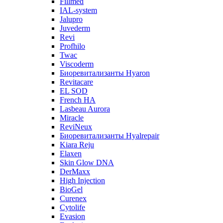
Fillmed
IAL-system
Jalupro
Juvederm
Revi
Profhilo
Twac
Viscoderm
Биоревитализанты Hyaron
Revitacare
EL SOD
French HA
Lasbeau Aurora
Miracle
ReviNeux
Биоревитализанты Hyalrepair
Kiara Reju
Elaxen
Skin Glow DNA
DerMaxx
High Injection
BioGel
Curenex
Cytolife
Evasion