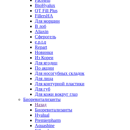
Facetem
BioHyalux
QT Fill Plus
FillersHA
Для морщин
В лоб
Aliaxin
Сферогель
e.p.t.q
Repart
Новинки
Из Кореи
Для ягодиц
По акции
Для носогубных складок
Для лица
Для контурной пластики
Для губ
Для кожи вокруг глаз
Биоревитализанты
Назад
Биоревитализанты
Hyalual
Premierpharm
Aquashine