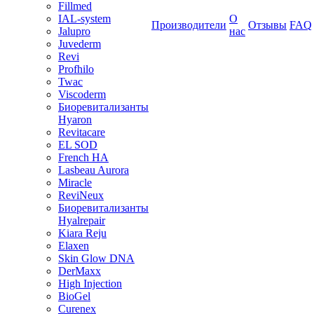
Fillmed
IAL-system
О
Производители
Отзывы
FAQ
Jalupro
нас
Juvederm
Revi
Profhilo
Twac
Viscoderm
Биоревитализанты
Hyaron
Revitacare
EL SOD
French HA
Lasbeau Aurora
Miracle
ReviNeux
Биоревитализанты
Hyalrepair
Kiara Reju
Elaxen
Skin Glow DNA
DerMaxx
High Injection
BioGel
Curenex