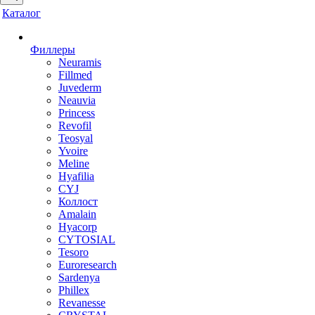
Каталог
Филлеры
Neuramis
Fillmed
Juvederm
Neauvia
Princess
Revofil
Teosyal
Yvoire
Meline
Hyafilia
CYJ
Коллост
Amalain
Hyacorp
CYTOSIAL
Tesoro
Euroresearch
Sardenya
Phillex
Revanesse