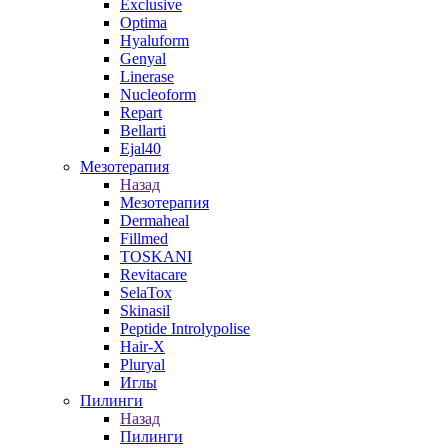
Exclusive
Optima
Hyaluform
Genyal
Linerase
Nucleoform
Repart
Bellarti
Ejal40
Мезотерапия
Назад
Мезотерапия
Dermaheal
Fillmed
TOSKANI
Revitacare
SelaTox
Skinasil
Peptide Introlypolise
Hair-X
Pluryal
Иглы
Пилинги
Назад
Пилинги