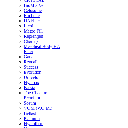
CRYSTAL
BioMialVel
Celosome
Etrebelle
HAFiller
Licol
Metoo Fill
Replengen
Chamryn
Mesoheal Body HA
Filler
Gana
Reneall
Success
Evolution
Univelo
Hyamax
B-esta
The Chaeum
Premium
Sosum
VOM (V.O.M.)
Bellast
Platinum
Hyaluform