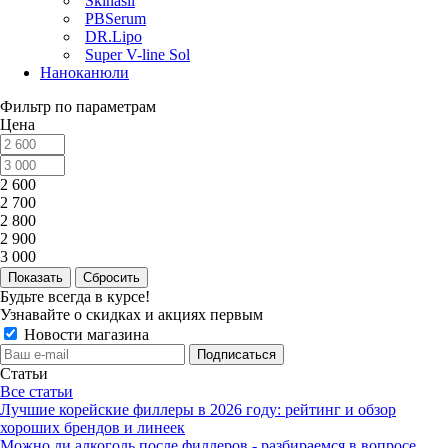
Skinasil
PBSerum
DR.Lipo
Super V-line Sol
Наноканюли
Фильтр по параметрам
Цена
2 600
2 700
2 800
2 900
3 000
Сбросить
Будьте всегда в курсе!
Узнавайте о скидках и акциях первым
Новости магазина
Статьи
Все статьи
Лучшие корейские филлеры в 2026 году: рейтинг и обзор
хороших брендов и линеек
Можно ли алкоголь после филлеров - разбираемся в вопросе