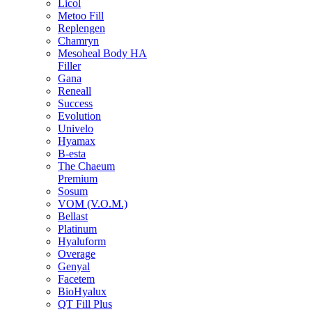
Licol
Metoo Fill
Replengen
Chamryn
Mesoheal Body HA
Filler
Gana
Reneall
Success
Evolution
Univelo
Hyamax
B-esta
The Chaeum
Premium
Sosum
VOM (V.O.M.)
Bellast
Platinum
Hyaluform
Overage
Genyal
Facetem
BioHyalux
QT Fill Plus