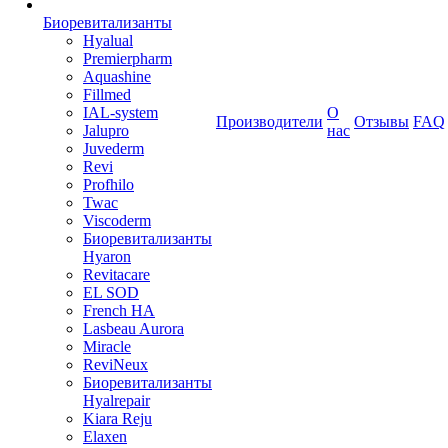
Биоревитализанты
Hyalual
Premierpharm
Aquashine
Fillmed
IAL-system
О
Производители
Отзывы
FAQ
Jalupro
нас
Juvederm
Revi
Profhilo
Twac
Viscoderm
Биоревитализанты
Hyaron
Revitacare
EL SOD
French HA
Lasbeau Aurora
Miracle
ReviNeux
Биоревитализанты
Hyalrepair
Kiara Reju
Elaxen