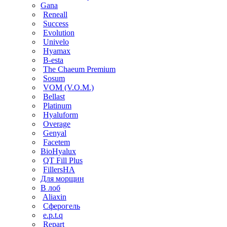
Gana
Reneall
Success
Evolution
Univelo
Hyamax
B-esta
The Chaeum Premium
Sosum
VOM (V.O.M.)
Bellast
Platinum
Hyaluform
Overage
Genyal
Facetem
BioHyalux
QT Fill Plus
FillersHA
Для морщин
В лоб
Aliaxin
Сферогель
e.p.t.q
Repart