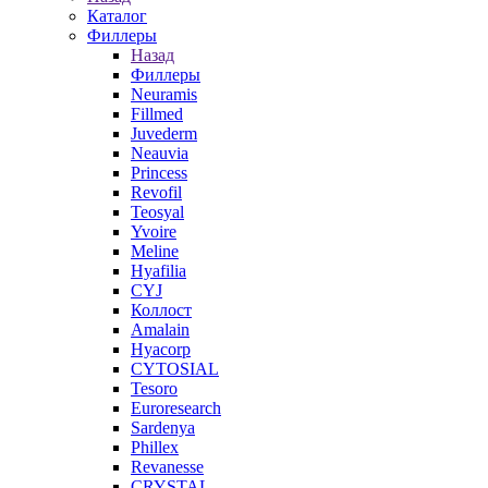
Каталог
Филлеры
Назад
Филлеры
Neuramis
Fillmed
Juvederm
Neauvia
Princess
Revofil
Teosyal
Yvoire
Meline
Hyafilia
CYJ
Коллост
Amalain
Hyacorp
CYTOSIAL
Tesoro
Euroresearch
Sardenya
Phillex
Revanesse
CRYSTAL