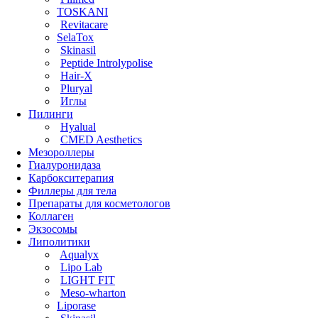
TOSKANI
Revitacare
SelaTox
Skinasil
Peptide Introlypolise
Hair-X
Pluryal
Иглы
Пилинги
Hyalual
CMED Aesthetics
Мезороллеры
Гиалуронидаза
Карбокситерапия
Филлеры для тела
Препараты для косметологов
Коллаген
Экзосомы
Липолитики
Aqualyx
Lipo Lab
LIGHT FIT
Meso-wharton
Liporase