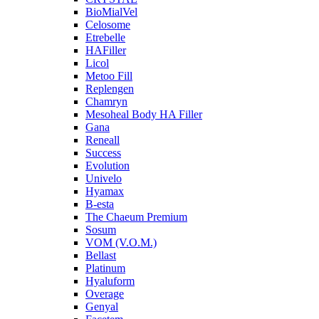
BioMialVel
Celosome
Etrebelle
HAFiller
Licol
Metoo Fill
Replengen
Chamryn
Mesoheal Body HA Filler
Gana
Reneall
Success
Evolution
Univelo
Hyamax
B-esta
The Chaeum Premium
Sosum
VOM (V.O.M.)
Bellast
Platinum
Hyaluform
Overage
Genyal