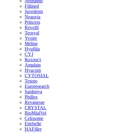
Neuramis
Fillmed
Juvederm
Neauvia
Princess
Revofil
Teosyal
Yvoire
Meline
Hyafilia
CYJ
Коллост
Amalain
Hyacorp
CYTOSIAL
Tesoro
Euroresearch
Sardenya
Phillex
Revanesse
CRYSTAL
BioMialVel
Celosome
Etrebelle
HAFiller