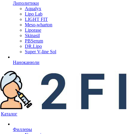
Липолитики
Aqualyx
Lipo Lab
LIGHT FIT
Meso-wharton
Liporase
Skinasil
PBSerum
DR.Lipo
Super V-line Sol
Наноканюли
Каталог
Филлеры