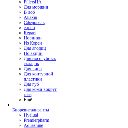
FillersHA
Для морщин
В лоб
Aliaxin
Сферогель
e.p.t.q
Repart
Новинки
Из Кореи
Для ягодиц
По акции
Для носогубных
складок
Для лица
Для контурной
пластики
Для губ
Для кожи вокруг
глаз
Ещё
Биоревитализанты
Hyalual
Premierpharm
Aquashine