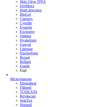
Skin Glow DNA
DerMaxx
High Injection
BioGel
Curenex
Cytolife
Evasion
Exclusive
Optima
Hyaluform
Genyal
Linerase
Nucleoform
Repart
Bellarti
Ejal40
Ещё
Мезотерапия
Dermaheal
Fillmed
TOSKANI
Revitacare
SelaTox
Skinasil