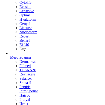
Cytolife
Evasion
Exclusive
Optima
Hyaluform
Genyal
Linerase
Nucleoform
Repart
Bellarti
Ejal40
Ещё
Мезотерапия
Dermaheal
Fillmed
TOSKANI
Revitacare
SelaTox
Skinasil
Peptide
Introlypolise
Hair-X
Pluryal
Иглы