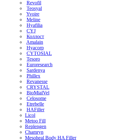
Revofil
Teosyal
Yvoire
Meline
Hyafilia
CYJ
Коллост
Amalain
Hyacorp
CYTOSIAL
Tesoro
Euroresearch
Sardenya
Phillex
Revanesse
CRYSTAL
BioMialVel
Celosome
Etrebelle
HAFiller
Licol
Metoo Fill
Replengen
Chamryn
Mesoheal Body HA Filler