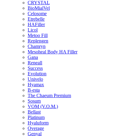
CRYSTAL
BioMialVel
Celosome
Etrebelle
HAFiller
Licol
Metoo Fill
Replengen
Chamryn
Mesoheal Body HA Filler
Gana
Reneall
Success
Evolution
Univelo
Hyamax
B-esta
The Chaeum Premium
Sosum
VOM (V.O.M.)
Bellast
Platinum
Hyaluform
Overage
Genyal