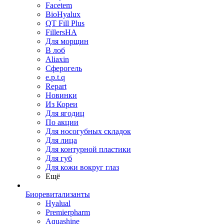
Facetem
BioHyalux
QT Fill Plus
FillersHA
Для морщин
В лоб
Aliaxin
Сферогель
e.p.t.q
Repart
Новинки
Из Кореи
Для ягодиц
По акции
Для носогубных складок
Для лица
Для контурной пластики
Для губ
Для кожи вокруг глаз
Ещё
Биоревитализанты
Hyalual
Premierpharm
Aquashine