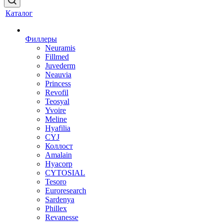
Каталог
Филлеры
Neuramis
Fillmed
Juvederm
Neauvia
Princess
Revofil
Teosyal
Yvoire
Meline
Hyafilia
CYJ
Коллост
Amalain
Hyacorp
CYTOSIAL
Tesoro
Euroresearch
Sardenya
Phillex
Revanesse