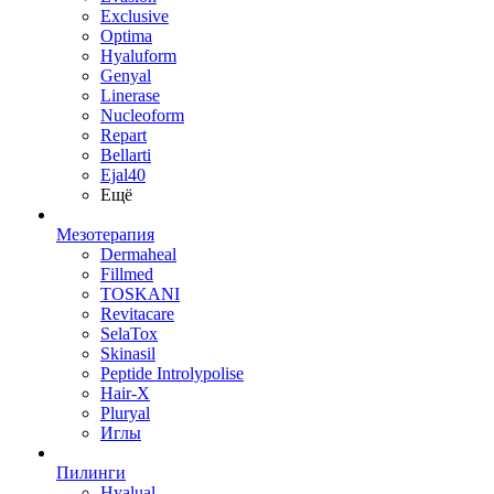
Exclusive
Optima
Hyaluform
Genyal
Linerase
Nucleoform
Repart
Bellarti
Ejal40
Ещё
Мезотерапия
Dermaheal
Fillmed
TOSKANI
Revitacare
SelaTox
Skinasil
Peptide Introlypolise
Hair-X
Pluryal
Иглы
Пилинги
Hyalual