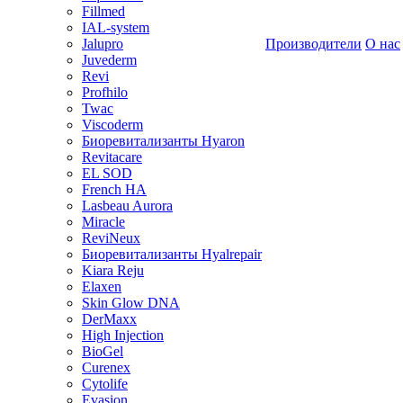
Fillmed
IAL-system
Jalupro
Производители
О нас
Juvederm
Revi
Profhilo
Twac
Viscoderm
Биоревитализанты Hyaron
Revitacare
EL SOD
French HA
Lasbeau Aurora
Miracle
ReviNeux
Биоревитализанты Hyalrepair
Kiara Reju
Elaxen
Skin Glow DNA
DerMaxx
High Injection
BioGel
Curenex
Cytolife
Evasion