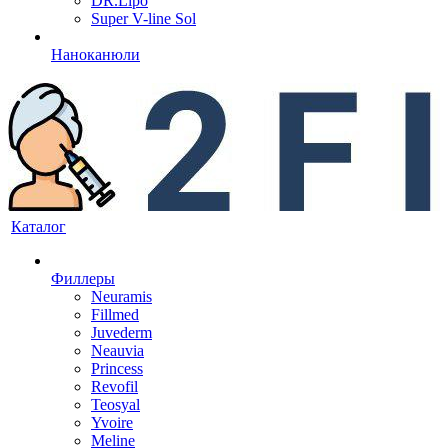
DR.Lipo
Super V-line Sol
Наноканюли
Каталог
Филлеры
Neuramis
Fillmed
Juvederm
Neauvia
Princess
Revofil
Teosyal
Yvoire
Meline